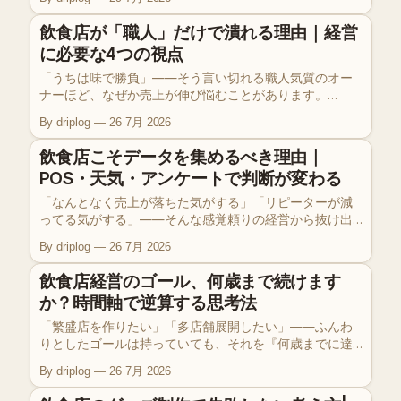
リピート率にあります。DRIPLOG EP8では、リピーター
を作るための「体験」と「仕組み」の2つのアプローチに
飲食店が「職人」だけで潰れる理由｜経営
ついて、実際の数字も交えながらお話ししました。
に必要な4つの視点
「うちは味で勝負」——そう言い切れる職人気質のオー
ナーほど、なぜか売上が伸び悩むことがあります。
DRIPLOG EP7では、飲食事業で本当に必要な「料理以外
By driplog
26 7月 2026
の視点」について、現場の目線から整理しました。この
記事は放送内容を再構成したものです。
飲食店こそデータを集めるべき理由｜
POS・天気・アンケートで判断が変わる
「なんとなく売上が落ちた気がする」「リピーターが減
ってる気がする」——そんな感覚頼りの経営から抜け出
す第一歩が、データを集めることです。今回のDRIPLOG
By driplog
26 7月 2026
EP6では、飲食店オーナーが最低限おさえておくべきデ
ータの種類と、それがどう経営判断を変えるのかを話し
飲食店経営のゴール、何歳まで続けます
ました。
か？時間軸で逆算する思考法
「繁盛店を作りたい」「多店舗展開したい」——ふんわ
りとしたゴールは持っていても、それを『何歳までに達
成するか』まで言語化できている飲食店オーナーは意外
By driplog
26 7月 2026
と少ないんですよね。DRIPLOG EP5では、都内でコンサ
ルもされる先輩経営者との対話で得た「時間軸を添えた