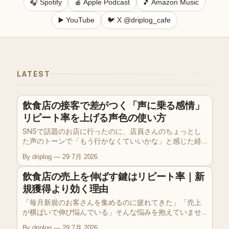
🎧 Spotify
🍎 Apple Podcast
🎵 Amazon Music
▶️ YouTube
🐦 X @driplog_cafe
LATEST
飲食店の接客で差がつく「声に乗る感情」
リピート率を上げる声色の使い方
SNSで話題のお店に行ったのに、店員さんのちょっとし
た声のトーンで「もう行かなくていいかな」と感じた経
験、ありませんか。DRIPLOG EP9では、リピート率を左
By driplog
29 7月 2026
右する「声に乗る感情」というテーマを、現場感覚を交
えて掘り下げました。今日から意識できる、お店の空気
飲食店の売上を伸ばす鍵はリピート率｜新
を変える小さな習慣についてお話しします。
規獲得より効く理由
「毎月新規のお客さんを集めるのに疲れてきた」「売上
が横ばいで伸び悩んでいる」そんな悩みを抱えていませ
んか？実は売上を安定的に伸ばす鍵は、新規獲得よりも
By driplog
29 7月 2026