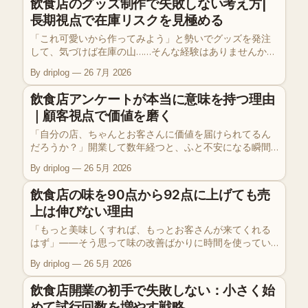
飲食店のグッズ制作で失敗しない考え方|
ゴール設定」の重要性を掘り下げます。目先の忙しさに
長期視点で在庫リスクを見極める
埋もれず、経営判断のスピード感を掴むためのヒントを
お届けします。
「これ可愛いから作ってみよう」と勢いでグッズを発注
して、気づけば在庫の山……そんな経験はありませんか。
事業でお金を使うときは、普段の買い物とはまったく別
By driplog
26 7月 2026
の頭の使い方が必要になります。DRIPLOG EP4では、グ
ッズ制作を例に「長期的な視点」と「購入の目的」から
飲食店アンケートが本当に意味を持つ理由
支出を判断する方法をお話ししました。
｜顧客視点で価値を磨く
「自分の店、ちゃんとお客さんに価値を届けられてるん
だろうか？」開業して数年経つと、ふと不安になる瞬間
ってありますよね。今回はDRIPLOG EP3のPodcastと連
By driplog
26 5月 2026
動して、飲食店経営における顧客視点の重要性と、それ
を仕組み化する手段としてのアンケートについてお話し
飲食店の味を90点から92点に上げても売
します。
上は伸びない理由
「もっと美味しくすれば、もっとお客さんが来てくれる
はず」——そう思って味の改善ばかりに時間を使ってい
ませんか。実はその努力、お客さんには伝わっていない
By driplog
26 5月 2026
かもしれません。DRIPLOG EP2では、飲食店オーナーが
陥りがちな『美味しさ追求の落とし穴』と、売上を伸ば
飲食店開業の初手で失敗しない：小さく始
すために本当に注ぐべきリソースの方向についてお話し
めて試行回数を増やす戦略