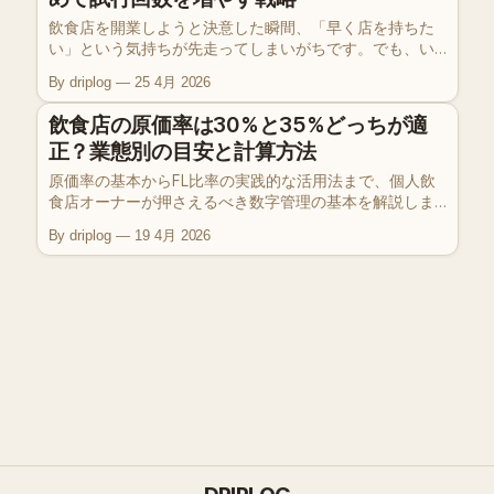
します。
飲食店を開業しようと決意した瞬間、「早く店を持ちた
い」という気持ちが先走ってしまいがちです。でも、い
きなり数百万・数千万円を投じることが、実は最大のリ
By driplog
25 4月 2026
スクになり得ます。このエピソードでは、現役カフェオ
ーナーの視点から「小さく始める」ことの重要性と、具
飲食店の原価率は30%と35%どっちが適
体的な実践方法をお話しします。
正？業態別の目安と計算方法
原価率の基本からFL比率の実践的な活用法まで、個人飲
食店オーナーが押さえるべき数字管理の基本を解説しま
す。
By driplog
19 4月 2026